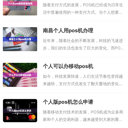
随着支付方式的发展，POS机已经成为日常生
活中普遍使用的一种支付方式。当个人想要拥
有一台POS机时，就会产生一个问题：个人办
POS机违法吗？POS办理入口：点此进入下载
南昌个人用pos机办理
申领P0S机或者，扫码办理：办理...
近年来，随着社会的不断发展，科技的飞速进
步，我们的生活也发生了巨大的变化。而POS
机（Point Of Sales，收银终端）就是在这一发
展中有着不可或缺的作用。现在，POS机不仅
个人可以办移动pos机
在商店、超市里用来收...
如今，科技发展快速，人们生活节奏也变得越
来越快，支付方式也发生了翻天覆地的变化。
移动POS机正在大量的进入我们的日常生活。
移动POS机可以帮助商家快速收款，个人也可
个人版pos机怎么申请
以办理移动POS机，省去排队购买支付...
随着移动支付技术的发展，POS机成为众多商
家和个人的交易利器，越来越受到大家的重
视。如果您想申请个人版POS机，请遵循以下