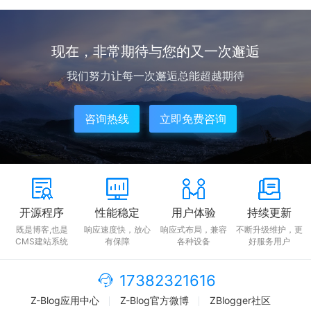
现在，非常期待与您的又一次邂逅
我们努力让每一次邂逅总能超越期待
咨询热线
立即免费咨询
开源程序
性能稳定
用户体验
持续更新
既是博客,也是
响应速度快，放心
响应式布局，兼容
不断升级维护，更
CMS建站系统
有保障
各种设备
好服务用户
17382321616
Z-Blog应用中心
Z-Blog官方微博
ZBlogger社区