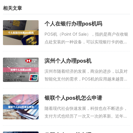
相关文章
个人在银行办理pos机吗
POS机（Point Of Sale），指的是商户在收银
点处安装的一种设备，可以实现银行卡的收单
及充值等操作，是一种提供收银服务的设备。
POS机的安装可以帮助企业提高收银的效率，
滨州个人办理pos机
为顾客提供更便捷的支付...
滨州市随着经济的发展，商业的进步，以及对
智能化支付的需求，POS机的应用越来越普
及。滨州市的个人朋友也可以轻松拥有专属的
POS机，实现收银的简便智能。POS办理入
银联个人pos机怎么申请
口：点此进入下载申领P0S机或者，扫码...
随着现代社会快速发展，科技也在不断进步，
支付方式也经历了一次又一次的革新。近年
来，银联POS机的使用变得越来越普遍，银联
POS机不仅可以用于商业支付，还可以作为个