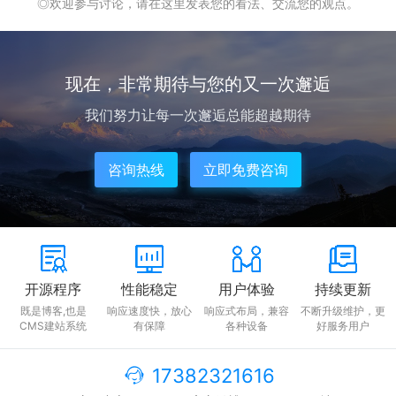
◎欢迎参与讨论，请在这里发表您的看法、交流您的观点。
现在，非常期待与您的又一次邂逅
我们努力让每一次邂逅总能超越期待
咨询热线
立即免费咨询
开源程序
性能稳定
用户体验
持续更新
既是博客,也是
响应速度快，放心
响应式布局，兼容
不断升级维护，更
CMS建站系统
有保障
各种设备
好服务用户
17382321616