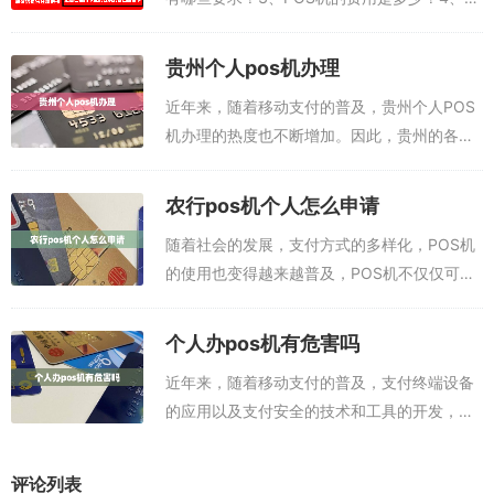
POS机安装需要多长时间？5、如果POS机使
用故障，需要怎么处理？有许多商户在使用
贵州个人pos机办理
POS机进行收银，而且POS机...
近年来，随着移动支付的普及，贵州个人POS
机办理的热度也不断增加。因此，贵州的各地
政府都推出了一系列的政策，以便更好地满足
当地居民的支付需求。手机在线免费申请pos
农行pos机个人怎么申请
机，邮寄到家，可以刷自己的信用卡，提...
随着社会的发展，支付方式的多样化，POS机
的使用也变得越来越普及，POS机不仅仅可以
用于商业收银，对于个人也能有很大的帮助。
如果你想申请农行POS机，下面就给你介绍一
个人办pos机有危害吗
些申请方法。POS办理入口：点此进...
近年来，随着移动支付的普及，支付终端设备
的应用以及支付安全的技术和工具的开发，个
人办的POS机也渐渐的受到了消费者的关注。
但是，有人认为，个人办的POS机有危害。那
评论列表