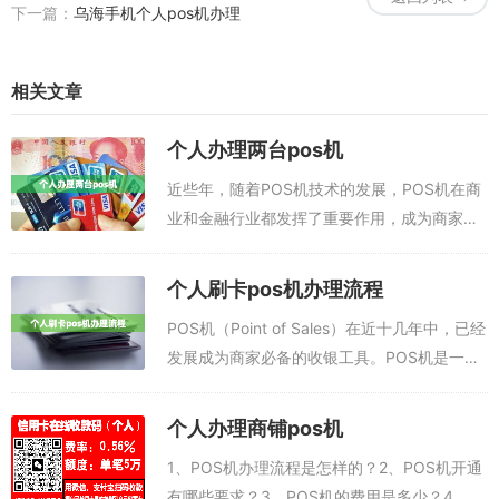
下一篇：
乌海手机个人pos机办理
相关文章
个人办理两台pos机
近些年，随着POS机技术的发展，POS机在商
业和金融行业都发挥了重要作用，成为商家必
备的收银设备。最近，我有一次机会，要自己
办理两台POS机，这是一次挑战，我也想把它
个人刷卡pos机办理流程
做好。办理pos机：加微信办理po...
POS机（Point of Sales）在近十几年中，已经
发展成为商家必备的收银工具。POS机是一种
智能设备，可以通过刷卡的方式完成商品的收
银，从而提升收银的体验。如果你想要办理个
个人办理商铺pos机
人刷卡POS机，那么...
1、POS机办理流程是怎样的？2、POS机开通
有哪些要求？3、POS机的费用是多少？4、