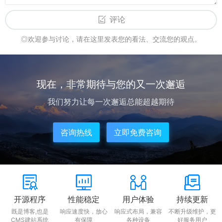
评论
◎欢迎参与讨论，请在这里发表您的看法、交流您的观点。
现在，非常期待与您的又一次邂逅
我们努力让每一次邂逅总能超越期待
咨询热线
立即免费咨询
开源程序
性能稳定
用户体验
持续更新
既是博客,也是
响应速度快，放心
响应式布局，兼容
不断升级维护，更
CMS建站系统
有保障
各种设备
好服务用户