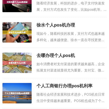
随着经济发展，科技的进步，电子支付快速发
展，支付方式也发生了变化，比如pos机等。
现在许多商家，尤其是大型商家都会使用pos
机来进行收款，也有很多个人也会办理pos
徐水个人pos机办理
机，以便更方便地接受支付。那么，在沈...
现如今，随着科技的发展，支付方式也越来越
多样化，越来越便捷。徐水一直在寻找更便捷
的支付方式，以便能够更快捷地完成支付。办
理pos机：加微信办理pos机，费率更低，手把
去哪办理个人pos机
手教你操作，省钱，安全，额度大，不...
如今消费者对支付渠道的要求越来越高，企业
拓展支付渠道就显得尤为重要。支付宝、微信
支付，以及现在各种新兴的支付渠道，如果想
要更好的服务消费者，就必须要拓展支付渠
个人工商银行办理pos机利率
道，POS机就是其中一种重要的支付渠道。
随着社会经济发展和技术进步，POS机在日常
那...
生活中变得越来越重要。POS机也成为了个人
工商银行办理的重要产品，但是如何了解POS