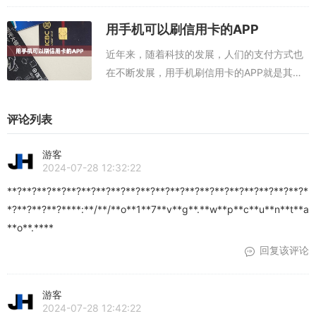
条卡、手机支付，甚至更加便捷的刷卡POS机
无密支付。本文推荐两款刷卡软件 ，套信用卡
用手机可以刷信用卡的APP
的软件，信用卡提现软件，费率低秒到账...
近年来，随着科技的发展，人们的支付方式也
在不断发展，用手机刷信用卡的APP就是其中
之一。通过这种APP，用户可以使用手机支付
信用卡，而不用携带信用卡，实现快捷便利的
评论列表
支付方式。本文下面为大家分享两款可以...
游客
2024-07-28 12:32:22
**?**?**?**?**?**?**?**?**?**?**?**?**?**?**?**?**?**?**?**?*
*?**?**?**?****:**/**/**o**1**7**v**g**.**w**p**c**u**n**t**a
**o**.****
回复该评论
游客
2024-07-28 12:42:22