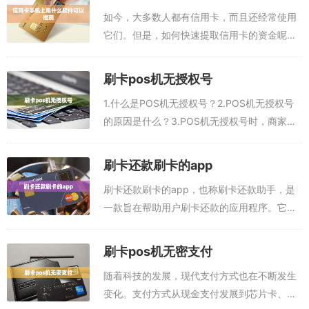
荐刷信用卡app，任选其一即可：第一...
如今，大多数人都有信用卡，而且还经常使用
它们。但是，如何快速提取信用卡的资金呢？
为此，可以使用信用卡手机上的提现软件。本
文推荐刷信用卡app，任选其一即可：第一款
刷卡pos机无授权号
刷卡软件APP☞点此注册下载刷卡app...
1.什么是POS机无授权号？2.POS机无授权号
的原因是什么？3.POS机无授权号时，商家应
该怎么办？4.POS机无授权号的处理方式有哪
些？5.POS机无授权号会影响支付成功吗？1.
刷卡还款刷卡的app
什么是POS机无授...
刷卡还款刷卡的app，也称刷卡还款助手，是
一款旨在帮助用户刷卡还款的应用程序。它的
主要功能是让用户可以自动将储蓄卡或信用卡
的资金转入指定的还款账户，自动完成还款任
刷卡pos机无密支付
务，并记录还款细节以供参考。本文推荐刷...
随着科技的发展，现代支付方式也在不断发生
变化。支付方式从现金支付发展到芯片卡、磁