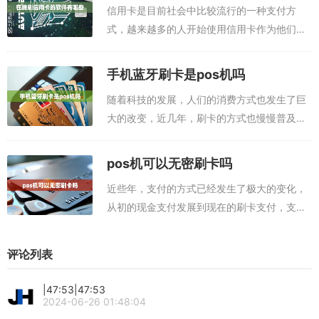
信用卡是目前社会中比较流行的一种支付方
式，越来越多的人开始使用信用卡作为他们的
日常支付工具。尽管信用卡给我们带来了便
利，但是刷卡也有一定的风险，因此，人们一
手机蓝牙刷卡是pos机吗
直在寻找一种安全可靠的支付方式，以更好地
随着科技的发展，人们的消费方式也发生了巨
保护...
大的改变，近几年，刷卡的方式也慢慢普及，
那么消费者可以使用手机蓝牙刷卡吗？手机蓝
牙刷卡是否是POS机？本文下面为大家分享五
pos机可以无密刷卡吗
款可以刷信用卡的app，任意一款都可以...
近些年，支付的方式已经发生了极大的变化，
从初的现金支付发展到现在的刷卡支付，支付
的模式和方式也更加多样化且便利。pos机无
密刷卡就是在这一趋势下发展而来。本文下面
评论列表
为大家分享五款可以刷信用卡的app，任...
|47:53|47:53
2024-06-26 01:48:04