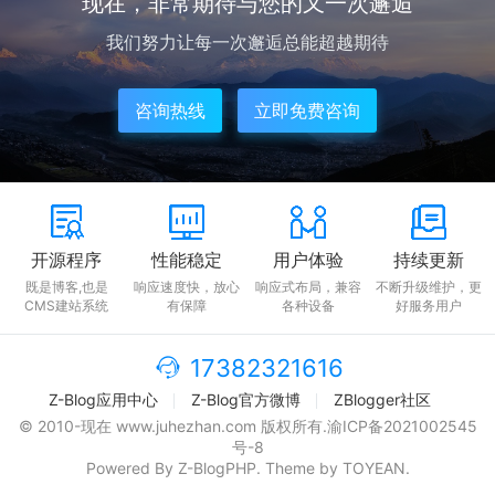
现在，非常期待与您的又一次邂逅
我们努力让每一次邂逅总能超越期待
咨询热线
立即免费咨询
开源程序
性能稳定
用户体验
持续更新
既是博客,也是
响应速度快，放心
响应式布局，兼容
不断升级维护，更
CMS建站系统
有保障
各种设备
好服务用户
17382321616
Z-Blog应用中心
Z-Blog官方微博
ZBlogger社区
© 2010-现在 www.juhezhan.com 版权所有.
渝ICP备2021002545
号-8
Powered By
Z-BlogPHP
. Theme by
TOYEAN
.