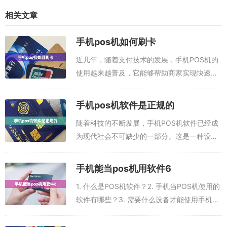
相关文章
手机pos机如何刷卡
近几年，随着支付技术的发展，手机POS机的
使用越来越普及，它能够帮助商家实现快速的
支付。那么，手机POS机如何刷卡呢？本文将
为大家介绍手机POS机刷卡的具体方法。本文
手机pos机软件是正规的
推荐刷信用卡app，任选其一即可：...
随着科技的不断发展，手机POS机软件已经成
为现代社会不可缺少的一部分。这是一种设
备，可以用来处理银行卡和信用卡的支付交
易，用于接受和发送电子商务交易，并为商户
手机能当pos机用软件6
提供支付处理服务。本文一文解决大家所有刷
1. 什么是POS机软件？2. 手机当POS机使用的
卡...
软件有哪些？3. 需要什么设备才能使用手机当
POS机？4. 手机当POS机有什么优点？5. 使用
手机当POS机有什么风险？1. 什么是POS机软