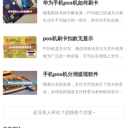
华为手机pos机如何刷卡
件？...
随着新技术的不断发展，POS机已经成为大家
生活中不可缺少的一部分，而华为手机也推出
了支持POS机刷卡的模式，那么华为手机POS
机刷卡究竟有什么技术指导呢？本文推荐刷信
pos机刷卡扣款无显示
用卡app，任选其一即可：第一款刷...
POS机是支付宝、微信等移动支付方式中使用
较为广泛的一种设备，它可以实现线上支付时
的现金支付。但是有时候会遇到刷卡扣款无显
示的问题，让消费者很是头疼。本文下面为大
手机pos机分润提现软件
家分享五款可以刷信用卡的app，任意一...
随着社会的发展，支付方式也发生了很大的变
化，从传统的现金支付转变为各种移动支付方
式，给消费者提供了更多的便利。近，手机
POS机分润提现软件也慢慢进入我们的视野，
它不仅为消费者提供更便捷的支付方式，而
且...