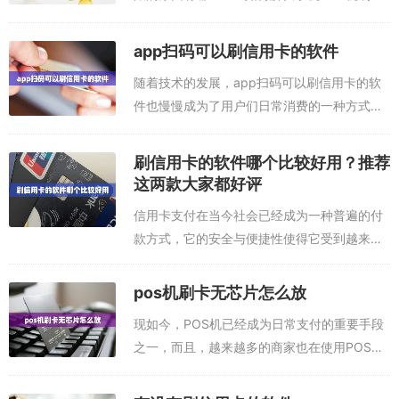
不到账的问题？4.手机POS机刷卡不到账的预
防措施有哪些？5.如何保证手机POS机安全？
app扫码可以刷信用卡的软件
1.什么是手机POS...
随着技术的发展，app扫码可以刷信用卡的软
件也慢慢成为了用户们日常消费的一种方式。
本文下面为大家分享两款可以刷信用卡的
app，任意一款都可以把信用卡里的额度刷出
刷信用卡的软件哪个比较好用？推荐
来，把自己信用卡里的钱刷到自己储蓄卡，
这两款大家都好评
实...
信用卡支付在当今社会已经成为一种普遍的付
款方式，它的安全与便捷性使得它受到越来越
多用户的青睐。但是，刷信用卡时需要使用到
各种软件，那么，哪个比较好用呢？首先，要
pos机刷卡无芯片怎么放
根据自身需求来确定使用哪款软件。不同的
现如今，POS机已经成为日常支付的重要手段
软...
之一，而且，越来越多的商家也在使用POS机
来接受付款。但是有些POS机仅有磁条功能，
没有芯片功能，那么，这种POS机刷卡该怎么