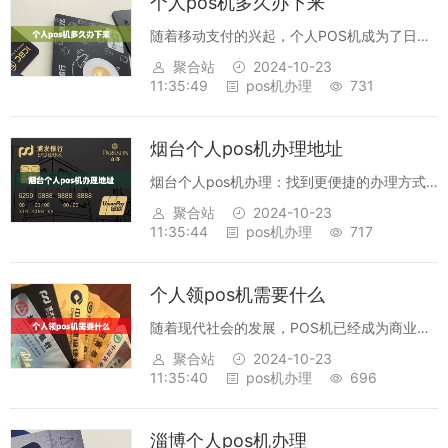
个人pos机多久办下来
随着移动支付的兴起，个人POS机成为了日常
收银的必备设备。但是为了办理个人POS机，
聚合站
2024-10-23
我们需要考虑到准备时间和收银时间，这一点
11:35:49
pos机办理
731
很重要。首先，在办理个人POS机之前，应该
根据自己的实际情况，准备好相关资料...
烟台个人pos机办理地址
烟台个人pos机办理：找到更便捷的办理方式
烟台是山东省的一座繁华城市，为了更好地满
聚合站
2024-10-23
足当地市民的生活需求，烟台政府推出了个人
11:35:44
pos机办理
717
pos机办理服务，方便市民们进行缴费、查询
和消费等操作。烟台个人pos机办理服...
个人领pos机需要什么
随着现代社会的发展，POS机已经成为商业活
动中不可或缺的重要设备。它不仅可以提高商
聚合站
2024-10-23
家的效率，也为消费者提供方便。为了让更多
11:35:40
pos机办理
696
的消费者享受到POS机的便利，如果个人想要
领取POS机，那么需要准备什么呢？首...
淄博个人pos机办理