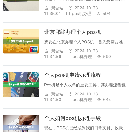
无论是大型企业还是小型企业，都在投入大量
聚合站
2024-10-23
资源来提升经营效率。但是，个人申办POS机
11:35:01
pos机办理
594
却还是一件不太容易的事，对于没有什么资源
的个人来说，申办POS机可能是一项负...
北京哪能办理个人pos机
想要在北京办理个人POS机，首先您需要准备
好相关资料：一张有效身份证，两张有效照
聚合站
2024-10-23
片，一张银行卡，工作证明或者社保证明，住
11:34:56
pos机办理
590
址证明，营业执照（如果是企业办理）。其
次，您需要到相关支付机构，例如银联，友邦
个人pos机申请办理流程
支...
Pos机是个人收单的重要工具，其办理流程也
相对复杂，为了更方便的办理，本文将详细介
聚合站
2024-10-23
绍个人Pos机申请办理流程。首先，申请者需
11:34:53
pos机办理
645
要准备好本人身份证、银行卡、营业执照、银
行开户许可证等必要的材料，并根据各银...
个人如何pos机办理手续
现在，POS机已经成为我们日常支付、收款的