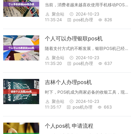
当前，消费者越来越喜欢使用手机移动POS机
进行支付，因为它安全、便捷、无忧，可以轻
聚合站
2024-10-23
松完成无线支付，而且对消费者负担小，更加
11:35:24
pos机办理
826
方便消费者完成购物。针对消费者的需求，现
在有不少的银行和支付公司推出了个人手机...
个人可以办理银联pos机
随着支付方式的不断发展，银联POS机已经成
为了一种支付方式，也是一种更加便捷和安全
聚合站
2024-10-23
的支付方式。不仅如此，个人也可以办理银联
11:35:20
pos机办理
637
POS机，以更好地满足个人支付需求。首先，
办理银联POS机的流程非常简单，一般...
吉林个人办理pos机
时下，POS机成为商家必备的收银工具，现金
支付越来越少，大多数人都会选择刷卡支付，
聚合站
2024-10-23
而刷卡支付的费率也相对较低，是商家的优势
11:35:17
pos机办理
663
工具。因此，许多个人商家都会申请POS机，
但是，如何办理呢？接下来，就来介绍吉...
个人pos机 申请流程