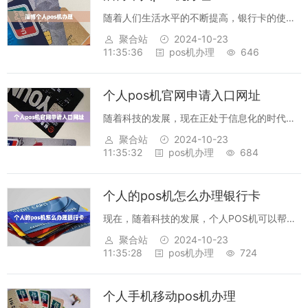
随着人们生活水平的不断提高，银行卡的使用
越来越普及，而个人POS机的出现，可以让我
聚合站
2024-10-23
们的消费更加便捷。淄博拥有多家银行，其中
11:35:36
pos机办理
646
有很多个人POS机申请服务，为了让您的支付
更加便捷，特为您介绍淄博个人POS机...
个人pos机官网申请入口网址
随着科技的发展，现在正处于信息化的时代，
大多数业务工作都可以在线完成，例如POS机
聚合站
2024-10-23
的申请。高效的POS机官网申请入口，让申请
11:35:32
pos机办理
684
更加便捷。个人POS机官网申请入口是指个人
客户通过POS机官网来进行申请的入...
个人的pos机怎么办理银行卡
现在，随着科技的发展，个人POS机可以帮助
我们办理银行卡，让我们的银行业务变得更加
聚合站
2024-10-23
便捷。下面我们来看看如何使用个人POS机办
11:35:28
pos机办理
724
理银行卡。首先，您需要准备好您的证件，如
身份证、护照等，以及一张银行卡，以便...
个人手机移动pos机办理