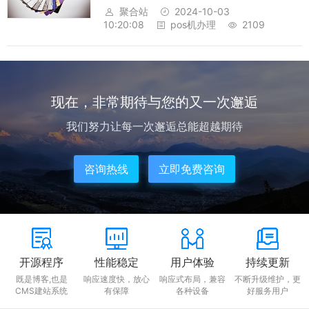
重要工具。因此，个人如何办理POS机手续也
聚合站
2024-10-03
成为当下热门话题。下面，就个人办理POS机
10:20:08
pos机办理
2109
手续的流程做一个详细的说明：首先，要想办
理POS机手续，需要拥有一定的资质...
现在，非常期待与您的又一次邂逅
我们努力让每一次邂逅总能超越期待
咨询热线
立即免费咨询
开源程序
性能稳定
用户体验
持续更新
既是博客,也是
响应速度快，放心
响应式布局，兼容
不断升级维护，更
CMS建站系统
有保障
各种设备
好服务用户