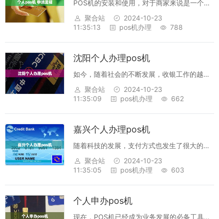
POS机的安装和使用，对于商家来说是一个不
可或缺的工具，它可以帮助商家提高收银速
聚合站
2024-10-23
度，简化收银流程，提高销售效率。但是，在
11:35:13
pos机办理
788
申请POS机前，商家还需要准备一些工作，包
括收集资料、确定购买方式等，这些准备工...
沈阳个人办理pos机
如今，随着社会的不断发展，收银工作的越来
越复杂，为了提高工作效率，许多商店和企业
聚合站
2024-10-23
都开始使用pos机来办理收银工作。沈阳也不
11:35:09
pos机办理
662
例外，许多个人也开始使用pos机来办理收
银。首先，沈阳个人办理pos机需要经过...
嘉兴个人办理pos机
随着科技的发展，支付方式也发生了很大的变
化，更多的人开始使用POS机支付，而POS机
聚合站
2024-10-23
也成为商家必备的支付工具，这种支付方式可
11:35:05
pos机办理
603
以使消费者和商家交易更加便捷。POS机的使
用越来越普及，嘉兴的个人也可以办理...
个人申办pos机
现在，POS机已经成为业务发展的必备工具，