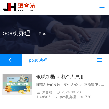
pos机办理
Pos
pos机办理
银联办理pos机个人户用
随着科技的发展，支付方式也在不断演变，越
来越多的支付机构出现，比如银联等，受到很
聚合站
2024-10-23
多消费者的青睐。银联旗下提供了一种支付方
11:36:06
pos机办理
720
式——POS机，可以满足个人户的支付需求。
POS机的办理流程非常简单，只需要携带...