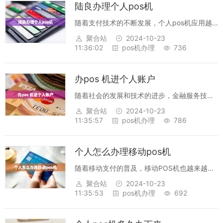
陆良办理个人pos机
随着支付技术的不断发展，个人pos机应用越
来越广泛，受到了消费者的一致好评。陆良也
聚合站
2024-10-23
是其中的一位，准备办理个人pos机的他，有
11:36:02
pos机办理
736
了一次完整的体验。首先，陆良需要准备一些
必要的文件，包括身份证、银行卡等，并...
办pos 机进个人账户
随着社会的发展和技术的进步，金融服务技术
也在不断地发展和完善，更加方便了人们的生
聚合站
2024-10-23
活。POS机是一种金融技术，可以帮助个人客
11:35:57
pos机办理
786
户在商店进行支付，减少了现金支付的麻烦。
POS机是指pointofsale（销...
个人怎么办理移动pos机
随着移动支付的普及，移动POS机也越来越受
到消费者的青睐。移动POS机可以将POS机携
聚合站
2024-10-23
带出门，让消费者更加方便快捷的进行支付，
11:35:53
pos机办理
692
从而大大提高消费者的支付体验。那么，个人
怎么办理移动POS机呢？首先，准备...